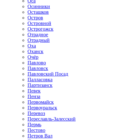
Оса
Осинники
Осташков
Остров
Островной
Острогожск
Отрадное
Отрадный
Оха
Оханск
Очёр
Павлово
Павловск
Павловский Посад
Палласовка
Партизанск
Певек
Пенза
Первомайск
Первоуральск
Перевоз
Переславль-Залесский
Пермь
Пестово
Петров Вал