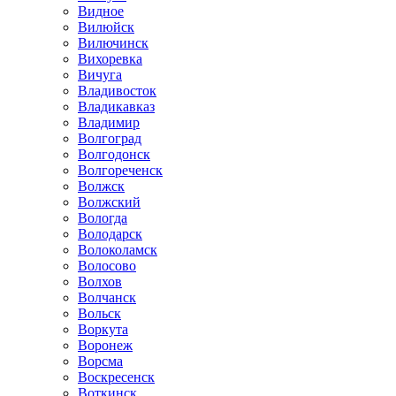
Видное
Вилюйск
Вилючинск
Вихоревка
Вичуга
Владивосток
Владикавказ
Владимир
Волгоград
Волгодонск
Волгореченск
Волжск
Волжский
Вологда
Володарск
Волоколамск
Волосово
Волхов
Волчанск
Вольск
Воркута
Воронеж
Ворсма
Воскресенск
Воткинск