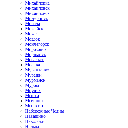
Михайловка
Михайловск
Михайловск
Мичуринск
Могоча
Можайск
Можга
Моздок
Мончегорск
Морозовск
Моршанск
Мосальск
Москва
Муравленко
Мураши
Мурманск
Муром
Мценск
Мыски
Мытищи
Мышкин
Набережные Челны
Навашино
Наволоки
Надым