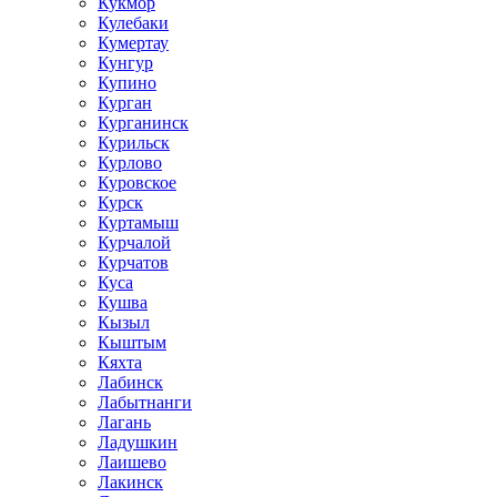
Кукмор
Кулебаки
Кумертау
Кунгур
Купино
Курган
Курганинск
Курильск
Курлово
Куровское
Курск
Куртамыш
Курчалой
Курчатов
Куса
Кушва
Кызыл
Кыштым
Кяхта
Лабинск
Лабытнанги
Лагань
Ладушкин
Лаишево
Лакинск