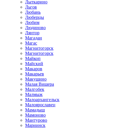
Лыткарино
Льгов
Любань
Люберцы
Любим
Людиново
Лянтор
Магадан
Магас
Магнитогорск
Магнитогорск
Майкоп
Майский
Макаров
Макарьев
Макушино
Малая Вишера
Малгобек
Малмыж
Малоархангельск
Малоярославец
Мамадыш
Мамоново
Мантурово
Мариинск