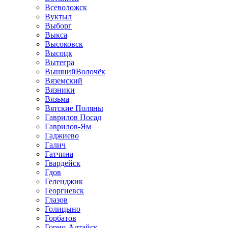
Всеволожск
Вуктыл
Выборг
Выкса
Высоковск
Высоцк
Вытегра
ВышнийВолочёк
Вяземский
Вязники
Вязьма
Вятские Поляны
Гаврилов Посад
Гаврилов-Ям
Гаджиево
Галич
Гатчина
Гвардейск
Гдов
Геленджик
Георгиевск
Глазов
Голицыно
Горбатов
Горно-Алтайск