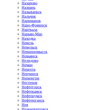
Назарово
Назрань
Называевск
Нальчик
Нариманов
Наро-Фоминск
Нарткала
Нарьян-Мар
Находка
Невель
Невельск
Невинномысск
Невьянск
Нелидово
Неман
Нерехта
Нерчинск
Нерюнгри
Нестеров
Нефтегорск
Нефтекамск
Нефтекумск
Нефтеюганск
Нея
Нижневартовск