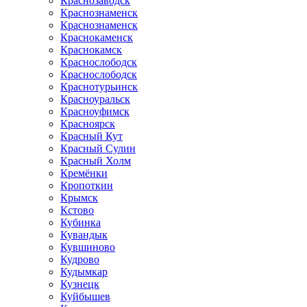
Краснозаводск
Краснознаменск
Краснознаменск
Краснокаменск
Краснокамск
Краснослободск
Краснослободск
Краснотурьинск
Красноуральск
Красноуфимск
Красноярск
Красный Кут
Красный Сулин
Красный Холм
Кремёнки
Кропоткин
Крымск
Кстово
Кубинка
Кувандык
Кувшиново
Кудрово
Кудымкар
Кузнецк
Куйбышев