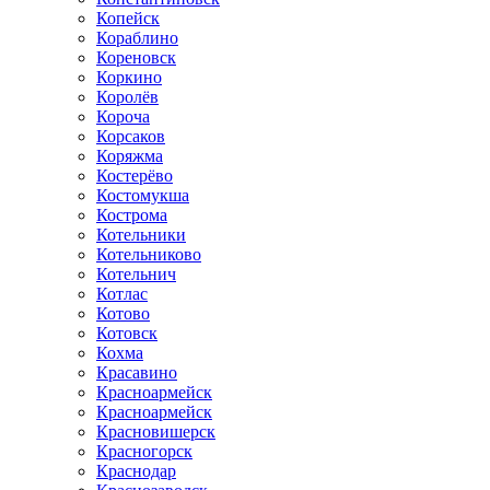
Копейск
Кораблино
Кореновск
Коркино
Королёв
Короча
Корсаков
Коряжма
Костерёво
Костомукша
Кострома
Котельники
Котельниково
Котельнич
Котлас
Котово
Котовск
Кохма
Красавино
Красноармейск
Красноармейск
Красновишерск
Красногорск
Краснодар