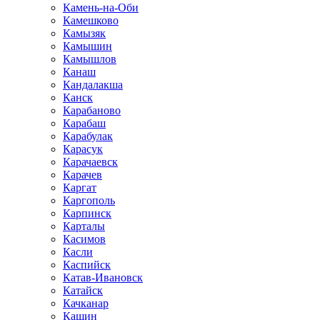
Камень-на-Оби
Камешково
Камызяк
Камышин
Камышлов
Канаш
Кандалакша
Канск
Карабаново
Карабаш
Карабулак
Карасук
Карачаевск
Карачев
Каргат
Каргополь
Карпинск
Карталы
Касимов
Касли
Каспийск
Катав-Ивановск
Катайск
Качканар
Кашин