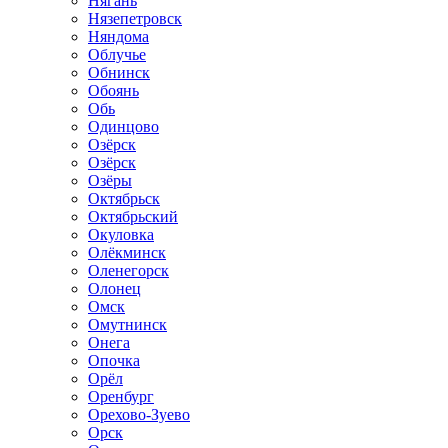
Нягань
Нязепетровск
Няндома
Облучье
Обнинск
Обоянь
Обь
Одинцово
Озёрск
Озёрск
Озёры
Октябрьск
Октябрьский
Окуловка
Олёкминск
Оленегорск
Олонец
Омск
Омутнинск
Онега
Опочка
Орёл
Оренбург
Орехово-Зуево
Орск