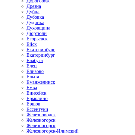
Дорогобуж
Дрезна
Дубна
Дубовка
Дудинка
Духовщина
Дюртюли
Егорьевск
Ейск
Екатеринбург
Екатеринбург
Елабуга
Елец
Елизово
Ельня
Еманжелинск
Емва
Енисейск
Ермолино
Ершов
Ессентуки
Железноводск
Железногорск
Железногорск
Железногорск-Илимский