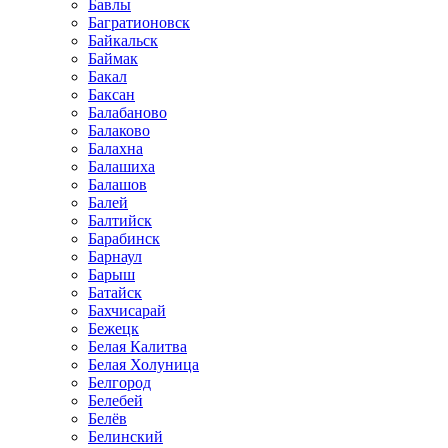
Бавлы
Багратионовск
Байкальск
Баймак
Бакал
Баксан
Балабаново
Балаково
Балахна
Балашиха
Балашов
Балей
Балтийск
Барабинск
Барнаул
Барыш
Батайск
Бахчисарай
Бежецк
Белая Калитва
Белая Холуница
Белгород
Белебей
Белёв
Белинский