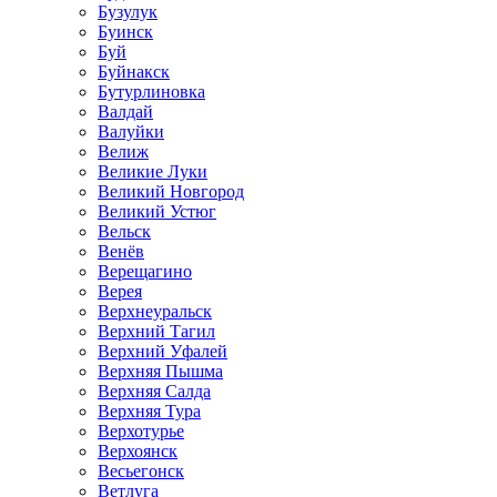
Бузулук
Буинск
Буй
Буйнакск
Бутурлиновка
Валдай
Валуйки
Велиж
Великие Луки
Великий Новгород
Великий Устюг
Вельск
Венёв
Верещагино
Верея
Верхнеуральск
Верхний Тагил
Верхний Уфалей
Верхняя Пышма
Верхняя Салда
Верхняя Тура
Верхотурье
Верхоянск
Весьегонск
Ветлуга