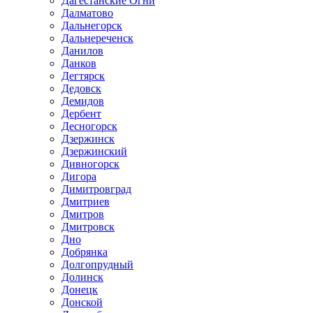
Дагестанские Огни
Далматово
Дальнегорск
Дальнереченск
Данилов
Данков
Дегтярск
Дедовск
Демидов
Дербент
Десногорск
Дзержинск
Дзержинский
Дивногорск
Дигора
Димитровград
Дмитриев
Дмитров
Дмитровск
Дно
Добрянка
Долгопрудный
Долинск
Донецк
Донской