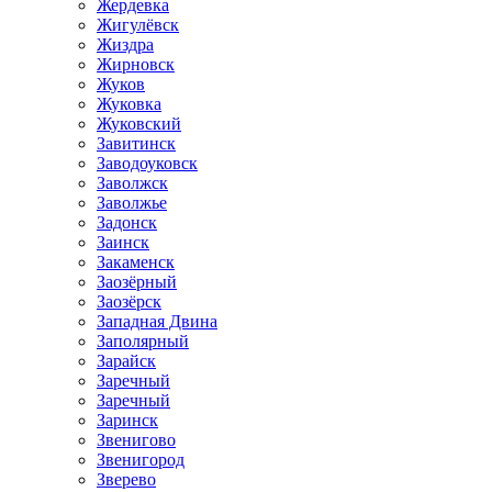
Жердевка
Жигулёвск
Жиздра
Жирновск
Жуков
Жуковка
Жуковский
Завитинск
Заводоуковск
Заволжск
Заволжье
Задонск
Заинск
Закаменск
Заозёрный
Заозёрск
Западная Двина
Заполярный
Зарайск
Заречный
Заречный
Заринск
Звенигово
Звенигород
Зверево