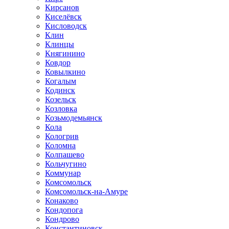
Кирсанов
Киселёвск
Кисловодск
Клин
Клинцы
Княгинино
Ковдор
Ковылкино
Когалым
Кодинск
Козельск
Козловка
Козьмодемьянск
Кола
Кологрив
Коломна
Колпашево
Кольчугино
Коммунар
Комсомольск
Комсомольск-на-Амуре
Конаково
Кондопога
Кондрово
Константиновск