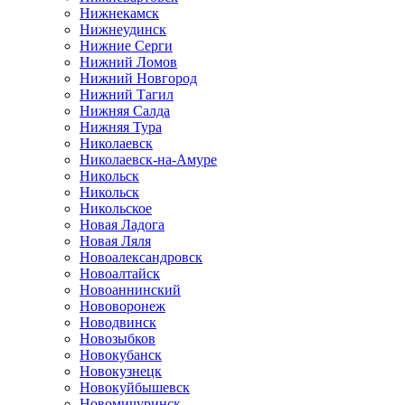
Нижнекамск
Нижнеудинск
Нижние Серги
Нижний Ломов
Нижний Новгород
Нижний Тагил
Нижняя Салда
Нижняя Тура
Николаевск
Николаевск-на-Амуре
Никольск
Никольск
Никольское
Новая Ладога
Новая Ляля
Новоалександровск
Новоалтайск
Новоаннинский
Нововоронеж
Новодвинск
Новозыбков
Новокубанск
Новокузнецк
Новокуйбышевск
Новомичуринск