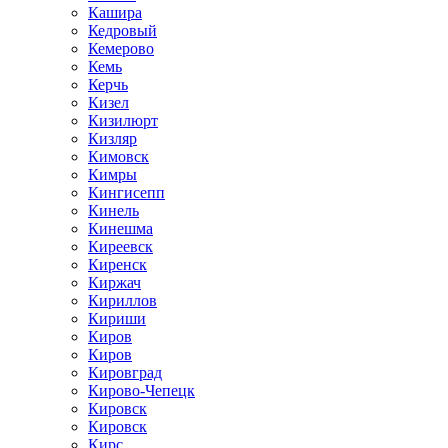
Кашира
Кедровый
Кемерово
Кемь
Керчь
Кизел
Кизилюрт
Кизляр
Кимовск
Кимры
Кингисепп
Кинель
Кинешма
Киреевск
Киренск
Киржач
Кириллов
Кириши
Киров
Киров
Кировград
Кирово-Чепецк
Кировск
Кировск
Кирс