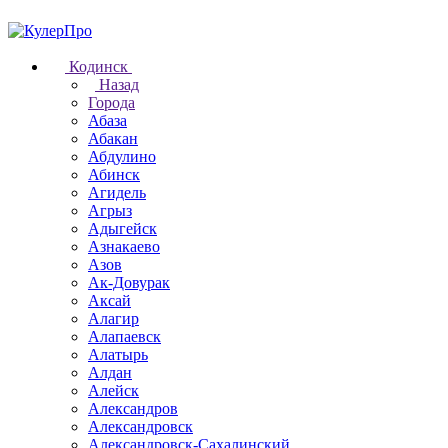
Кодинск
Назад
Города
Абаза
Абакан
Абдулино
Абинск
Агидель
Агрыз
Адыгейск
Азнакаево
Азов
Ак-Довурак
Аксай
Алагир
Алапаевск
Алатырь
Алдан
Алейск
Александров
Александровск
Александровск-Сахалинский