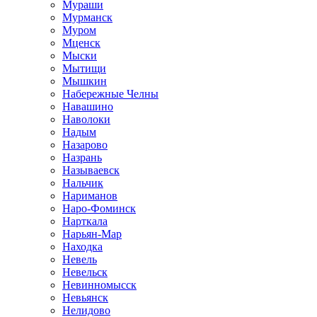
Мураши
Мурманск
Муром
Мценск
Мыски
Мытищи
Мышкин
Набережные Челны
Навашино
Наволоки
Надым
Назарово
Назрань
Называевск
Нальчик
Нариманов
Наро-Фоминск
Нарткала
Нарьян-Мар
Находка
Невель
Невельск
Невинномысск
Невьянск
Нелидово