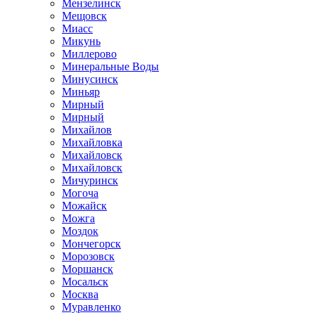
Мензелинск
Мещовск
Миасс
Микунь
Миллерово
Минеральные Воды
Минусинск
Миньяр
Мирный
Мирный
Михайлов
Михайловка
Михайловск
Михайловск
Мичуринск
Могоча
Можайск
Можга
Моздок
Мончегорск
Морозовск
Моршанск
Мосальск
Москва
Муравленко