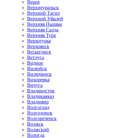
Верея
Верхнеуральск
Верхний Тагил
Верхний Уфалей
Верхняя Пышма
Верхняя Салда
Верхняя Тура
Верхотурье
Верхоянск
Весьегонск
Ветлуга
Видное
Вилюйск
Вилючинск
Вихоревка
Вичуга
Владивосток
Владикавказ
Владимир
Волгоград
Волгодонск
Волгореченск
Волжск
Волжский
Вологда