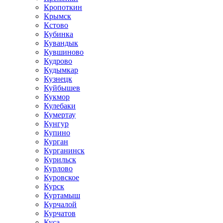
Кропоткин
Крымск
Кстово
Кубинка
Кувандык
Кувшиново
Кудрово
Кудымкар
Кузнецк
Куйбышев
Кукмор
Кулебаки
Кумертау
Кунгур
Купино
Курган
Курганинск
Курильск
Курлово
Куровское
Курск
Куртамыш
Курчалой
Курчатов
Куса