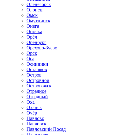
Оленегорск
Олонец
Омск
Омутнинск
Онега
Опочка
Орёл
Оренбург
Орехово-Зуево
Орск
Оса
Осинники
Осташков
Остров
Островной
Острогожск
Отрадное
Отрадный
Оха
Оханск
Очёр
Павлово
Павловск
Павловский Посад
Палласовка