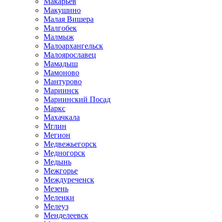
Макарьев
Макушино
Малая Вишера
Малгобек
Малмыж
Малоархангельск
Малоярославец
Мамадыш
Мамоново
Мантурово
Мариинск
Мариинский Посад
Маркс
Махачкала
Мглин
Мегион
Медвежьегорск
Медногорск
Медынь
Межгорье
Междуреченск
Мезень
Меленки
Мелеуз
Менделеевск