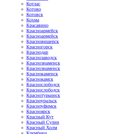
Котлас
Котово
Котовск
Кохма
Красавино
Красноармейск
Красноармейск
Красновишерск
Красногорск
Краснодар
Краснозаводск
Краснознаменск
Краснознаменск
Краснокаменск
Краснокамск
Краснослободск
Краснослободск
Краснотурьинск
Красноуральск
Красноуфимск
Красноярск
Красный Кут
Красный Сулин
Красный Холм
Кремёнки