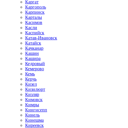
Каргат
Каргополь
Карпинск
Карталы
Касимов
Касли
Каспийск
Катав-Ивановск
Катайск
Качканар
Кашин
Кашира
Кедровый
Кемерово
Кемь
Керчь
Кизел
Кизилюрт
Кизляр
Кимовск
Кимры
Кингисепп
Кинель
Кинешма
Киреевск