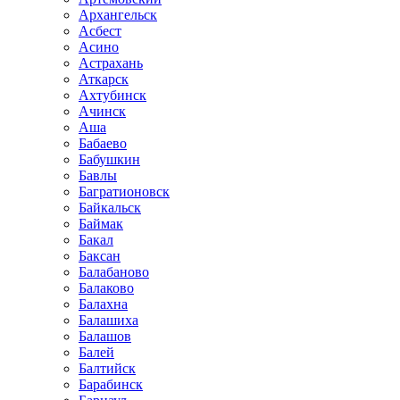
Архангельск
Асбест
Асино
Астрахань
Аткарск
Ахтубинск
Ачинск
Аша
Бабаево
Бабушкин
Бавлы
Багратионовск
Байкальск
Баймак
Бакал
Баксан
Балабаново
Балаково
Балахна
Балашиха
Балашов
Балей
Балтийск
Барабинск