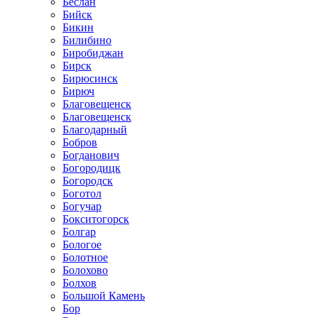
Беслан
Бийск
Бикин
Билибино
Биробиджан
Бирск
Бирюсинск
Бирюч
Благовещенск
Благовещенск
Благодарный
Бобров
Богданович
Богородицк
Богородск
Боготол
Богучар
Бокситогорск
Болгар
Бологое
Болотное
Болохово
Болхов
Большой Камень
Бор