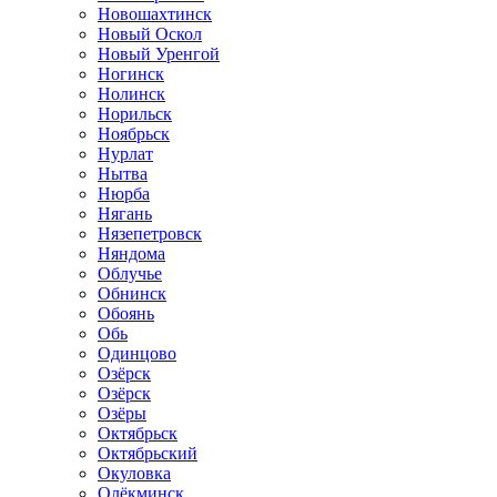
Новошахтинск
Новый Оскол
Новый Уренгой
Ногинск
Нолинск
Норильск
Ноябрьск
Нурлат
Нытва
Нюрба
Нягань
Нязепетровск
Няндома
Облучье
Обнинск
Обоянь
Обь
Одинцово
Озёрск
Озёрск
Озёры
Октябрьск
Октябрьский
Окуловка
Олёкминск