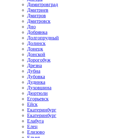
Димитровград
Дмитриев
Дмитров
Дмитровск
Дно
Добрянка
Долгопрудный
Долинск
Донецк
Донской
Дорогобуж
Дрезна
Дубна
Дубовка
Дудинка
Духовщина
Дюртюли
Егорьевск
Ейск
Екатеринбург
Екатеринбург
Елабуга
Елец
Елизово
Ельня