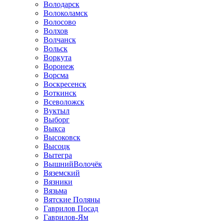
Володарск
Волоколамск
Волосово
Волхов
Волчанск
Вольск
Воркута
Воронеж
Ворсма
Воскресенск
Воткинск
Всеволожск
Вуктыл
Выборг
Выкса
Высоковск
Высоцк
Вытегра
ВышнийВолочёк
Вяземский
Вязники
Вязьма
Вятские Поляны
Гаврилов Посад
Гаврилов-Ям