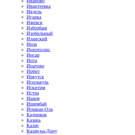
Иваново
Ивантеевка
Ивдель
Игарка
Ижевск
Избербаш
Изобильный
Иланский
Инза
Иннополис
Инсар
Инта
Ипатово
Ирбит
Иркутск
Исилькуль
Искитим
Истра
Ишим
Ишимбай
Йошкар-Ола
Кадников
Казань
Калач
Калач-на-Дону