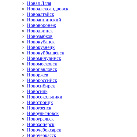
Новая Ляля
Новоалександровск
Новоалтайск
Новоаннинский
Нововоронеж
Новодвинск
Новозыбков
Новокубанск
Новокузнецк
Новокуйбышевск
Новомичуринск
Новомосковск
Новопавловск
Новоржев
Новороссийск
Новосибирск
Новосиль
Новосокольники
Новотроицк
Новоузенск
Новоульяновск
Новоуральск
Новохопёрск
Новочебоксарск
Новочеркасск