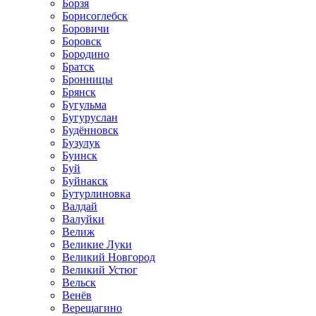
Борзя
Борисоглебск
Боровичи
Боровск
Бородино
Братск
Бронницы
Брянск
Бугульма
Бугуруслан
Будённовск
Бузулук
Буинск
Буй
Буйнакск
Бутурлиновка
Валдай
Валуйки
Велиж
Великие Луки
Великий Новгород
Великий Устюг
Вельск
Венёв
Верещагино