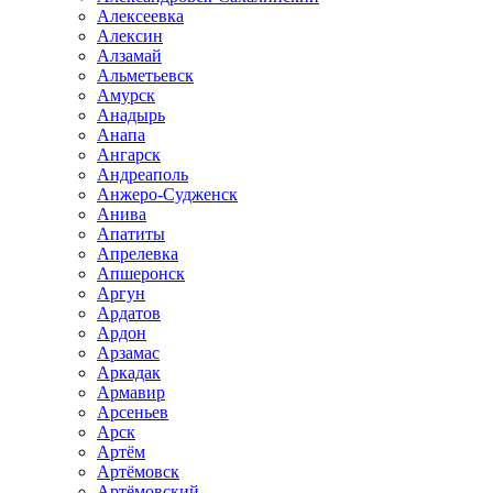
Алексеевка
Алексин
Алзамай
Альметьевск
Амурск
Анадырь
Анапа
Ангарск
Андреаполь
Анжеро-Судженск
Анива
Апатиты
Апрелевка
Апшеронск
Аргун
Ардатов
Ардон
Арзамас
Аркадак
Армавир
Арсеньев
Арск
Артём
Артёмовск
Артёмовский