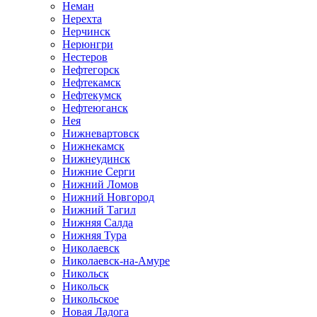
Неман
Нерехта
Нерчинск
Нерюнгри
Нестеров
Нефтегорск
Нефтекамск
Нефтекумск
Нефтеюганск
Нея
Нижневартовск
Нижнекамск
Нижнеудинск
Нижние Серги
Нижний Ломов
Нижний Новгород
Нижний Тагил
Нижняя Салда
Нижняя Тура
Николаевск
Николаевск-на-Амуре
Никольск
Никольск
Никольское
Новая Ладога