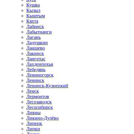
Кушва
Кызыл
Кыштым
Кяхта
Лабинск
Лабытнанги
Лагань
Ладушкин
Лаишево
Лакинск
Лангепас
Лахденпохья
Лебедянь
Лениногорск
Ленинск
Ленинск-Кузнецкий
Ленск
Лермонтов
Лесозаводск
Лесосибирск
Ливны
Ликино-Дулёво
Липецк
Липки