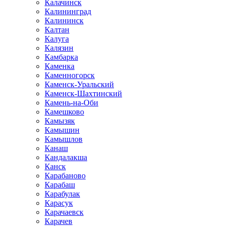
Калачинск
Калининград
Калининск
Калтан
Калуга
Калязин
Камбарка
Каменка
Каменногорск
Каменск-Уральский
Каменск-Шахтинский
Камень-на-Оби
Камешково
Камызяк
Камышин
Камышлов
Канаш
Кандалакша
Канск
Карабаново
Карабаш
Карабулак
Карасук
Карачаевск
Карачев