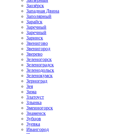
Заозёрный
Заозёрск
Западная Двина
Заполярный
Зарайск
Заречный
Заречный
Заринск
Звенигово
Звенигород
Зверево
Зеленогорск
Зеленоградск
Зеленодольск
Зеленокумск
Зерноград
Зея
Зима
Златоуст
Злынка
Змеиногорск
Знаменск
Зубцов
Зуевка
Ивангород