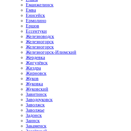
Еманжелинск
Емва
Енисейск
Ермолино
Ершов
Ессентуки
Железноводск
Железногорск
Железногорск
Железногорск-Илимский
Жердевка
Жигулёвск
Жиздра
Жирновск
Жуков
Жуковка
Жуковский
Завитинск
Заводоуковск
Заволжск
Заволжье
Задонск
Заинск
Закаменск