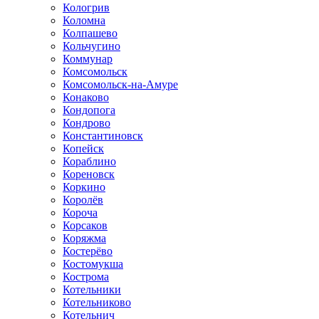
Кологрив
Коломна
Колпашево
Кольчугино
Коммунар
Комсомольск
Комсомольск-на-Амуре
Конаково
Кондопога
Кондрово
Константиновск
Копейск
Кораблино
Кореновск
Коркино
Королёв
Короча
Корсаков
Коряжма
Костерёво
Костомукша
Кострома
Котельники
Котельниково
Котельнич