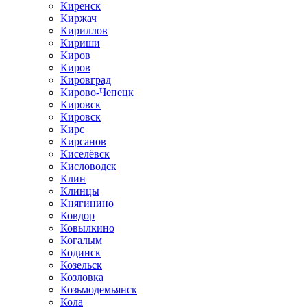
Киренск
Киржач
Кириллов
Кириши
Киров
Киров
Кировград
Кирово-Чепецк
Кировск
Кировск
Кирс
Кирсанов
Киселёвск
Кисловодск
Клин
Клинцы
Княгинино
Ковдор
Ковылкино
Когалым
Кодинск
Козельск
Козловка
Козьмодемьянск
Кола