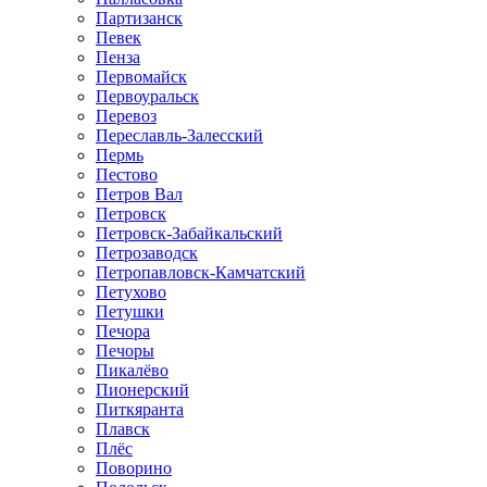
Партизанск
Певек
Пенза
Первомайск
Первоуральск
Перевоз
Переславль-Залесский
Пермь
Пестово
Петров Вал
Петровск
Петровск-Забайкальский
Петрозаводск
Петропавловск-Камчатский
Петухово
Петушки
Печора
Печоры
Пикалёво
Пионерский
Питкяранта
Плавск
Плёс
Поворино