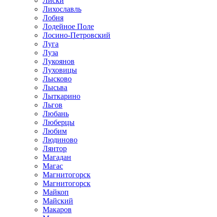
Лиски
Лихославль
Лобня
Лодейное Поле
Лосино-Петровский
Луга
Луза
Лукоянов
Луховицы
Лысково
Лысьва
Лыткарино
Льгов
Любань
Люберцы
Любим
Людиново
Лянтор
Магадан
Магас
Магнитогорск
Магнитогорск
Майкоп
Майский
Макаров