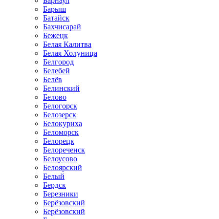
Барнаул
Барыш
Батайск
Бахчисарай
Бежецк
Белая Калитва
Белая Холуница
Белгород
Белебей
Белёв
Белинский
Белово
Белогорск
Белозерск
Белокуриха
Беломорск
Белорецк
Белореченск
Белоусово
Белоярский
Белый
Бердск
Березники
Берёзовский
Берёзовский