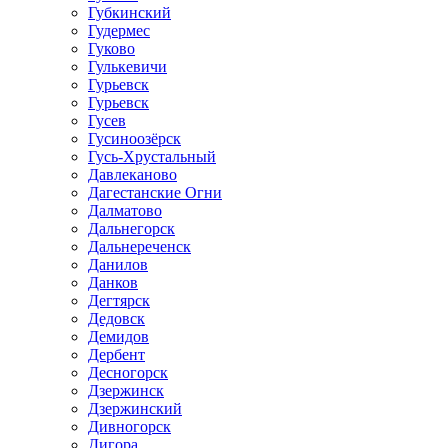
Губкинский
Гудермес
Гуково
Гулькевичи
Гурьевск
Гурьевск
Гусев
Гусиноозёрск
Гусь-Хрустальный
Давлеканово
Дагестанские Огни
Далматово
Дальнегорск
Дальнереченск
Данилов
Данков
Дегтярск
Дедовск
Демидов
Дербент
Десногорск
Дзержинск
Дзержинский
Дивногорск
Дигора