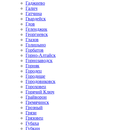
Гаджиево
Галич
Гатчина
Гвардейск
Гдов
Геленджик
Георгиевск
Глазов
Голицыно
Горбатов
Горно-Алтайск
Горнозаводск
Горняк
Городец
Городище
Городовиковск
Гороховец
Горячий Ключ
Грайворон
Гремячинск
Грозный
Грязи
Грязовец
Губаха
Губкин